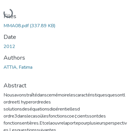
Loading...
Files
MMA08.pdf
(337.89 KB)
Date
2012
Authors
ATTIA, Fatima
Abstract
Nousavonstraîtédanscemémoirelescaractéristiquesquesontl
ordreetl hyperordredes
solutionsdeséquationsdi¤érentiellesd
ordre3danslecasoùlesfonctionscoe¢cientssontdes
fonctionsentières.Etcelaouvrelaportepourplusieursperspectiv
es.Lesquestionssuivantes