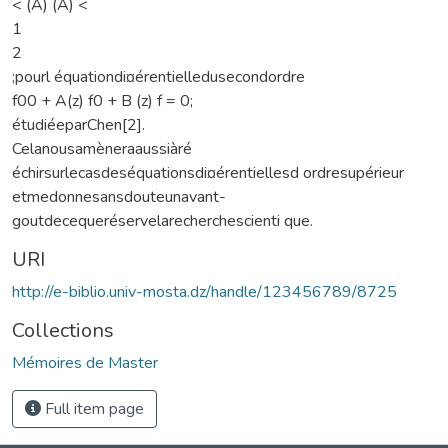
< (A) (A) <
1
2
;pourl équationdi¤érentielledusecondordre
f00 + A(z) f0 + B (z) f = 0;
étudiéeparChen[2].
Celanousamèneraaussiàré
échirsurlecasdeséquationsdi¤érentiellesd ordresupérieur
etmedonnesansdouteunavant-
goutdecequeréservelarecherchescienti que.
URI
http://e-biblio.univ-mosta.dz/handle/123456789/8725
Collections
Mémoires de Master
Full item page