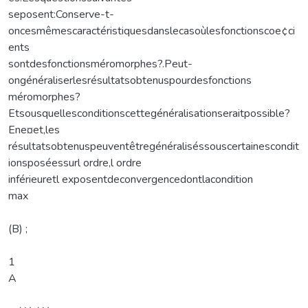
seposent:Conserve-t-
oncesmêmescaractéristiquesdanslecasoùlesfonctionscoe¢ci
ents
sontdesfonctionsméromorphes?.Peut-
ongénéraliserlesrésultatsobtenuspourdesfonctions
méromorphes?
Etsousquellesconditionscettegénéralisationseraitpossible?
Ene¤et,les
résultatsobtenuspeuventêtregénéraliséssouscertainescondit
ionsposéessurl ordre,l ordre
inférieuretl exposentdeconvergencedontlacondition
max
(B) ;
1
A